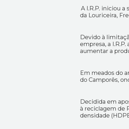
A I.R.P. iniciou 
da Louriceira, Fr
Devido à limitaçã
empresa, a I.R.P.
aumentar a produ
Em meados do ano
do Camporês, ond
Decidida em apos
à reciclagem de P
densidade (HDPE)