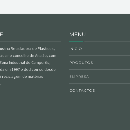
E
MENU
dustria
Recicladora
de Plásticos,
INICIO
tuada no concelho de
Ansião
, com
Zona Industrial do
Camporês
,
PRODUTOS
ada
em 1997 e dedicou-se desde
 reciclagem de matérias
EMPRESA
s.
CONTACTOS