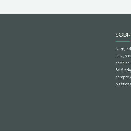
SOBR
A IRP, In
LDA., si
sede na 
foi
fund
sempre à
plástica