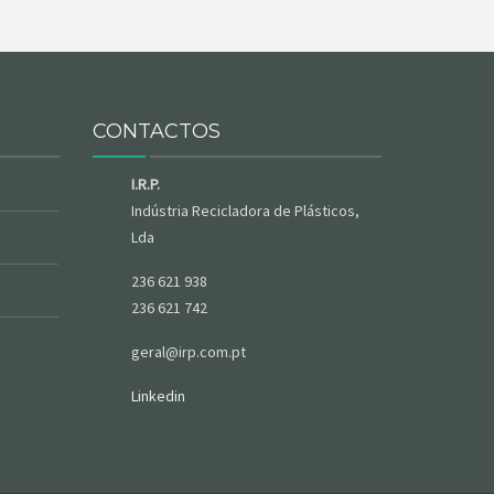
CONTACTOS
I.R.P.
Indústria Recicladora de Plásticos,
Lda
236 621 938
236 621 742
geral@irp.com.pt
Linkedin