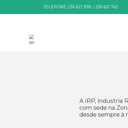
TELEFONE: 236 621 938 – 236 621 742
A IRP, Industria 
com sede na Zona
desde sempre à r