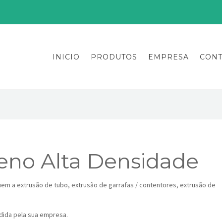
INICIO
PRODUTOS
EMPRESA
CONT
leno Alta Densidade
luem a
extrusão
de tubo,
extrusão
de garrafas / contentores,
extrusão
de
dida pela sua empresa.