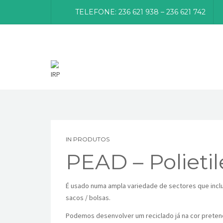
TELEFONE: 236 621 938 – 236 621 742
IN
PRODUTOS
PEAD – Polieti
É usado numa ampla variedade de sectores que inc
sacos / bolsas.
Podemos desenvolver um reciclado já na cor preten