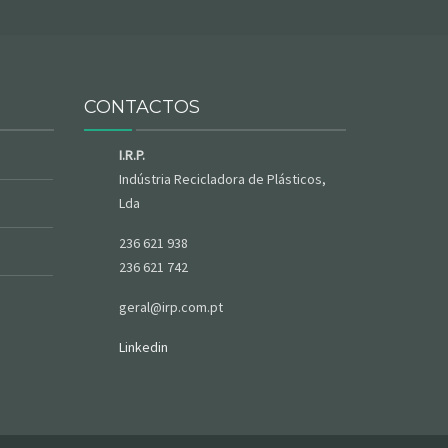
CONTACTOS
I.R.P.
Indústria Recicladora de Plásticos,
Lda
236 621 938
236 621 742
geral@irp.com.pt
Linkedin