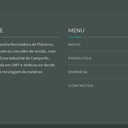
E
MENU
dustria
Recicladora
de Plásticos,
INICIO
tuada no concelho de
Ansião
, com
Zona Industrial do
Camporês
,
PRODUTOS
ada
em 1997 e dedicou-se desde
 reciclagem de matérias
EMPRESA
s.
CONTACTOS