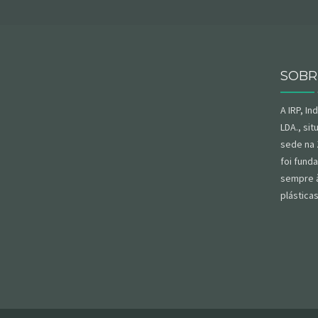
SOBR
A IRP, In
LDA., si
sede na 
foi
fund
sempre à
plástica